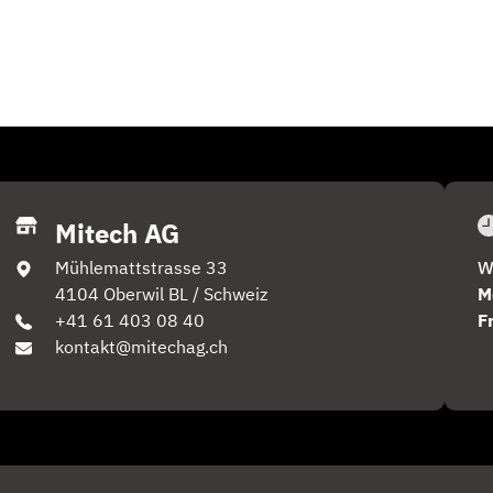
Mitech AG
Mühlemattstrasse 33
W
4104 Oberwil BL / Schweiz
M
+41 61 403 08 40
F
kontakt@mitechag.ch