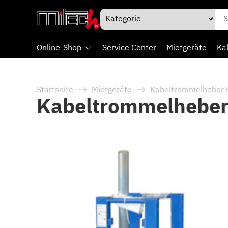
Online-Shop
Service Center
Mietgeräte
Ka
Startseite
Mietgeräte
Kabeltrommelheber 
Kabeltrommelheber