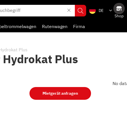
DE
Shop
beltrommelwagen
Rutenwagen
Firma
Hydrokat Plus
 Hydrokat Plus
No dat
Mietgerät anfragen