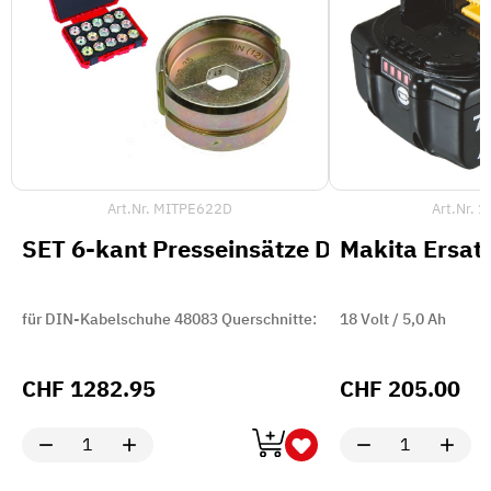
Art.Nr.
MITPE622D
Art.Nr.
1
SET 6-kant Presseinsätze D62-01
Makita Ersat
für DIN-Kabelschuhe 48083 Querschnitte:
18 Volt / 5,0 Ah
CHF
1282.95
CHF
205.00