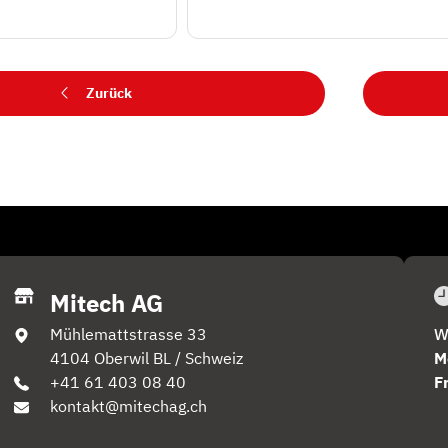
Zurück
Mitech AG
Mühlemattstrasse 33
W
4104 Oberwil BL / Schweiz
M
+41 61 403 08 40
F
kontakt@mitechag.ch