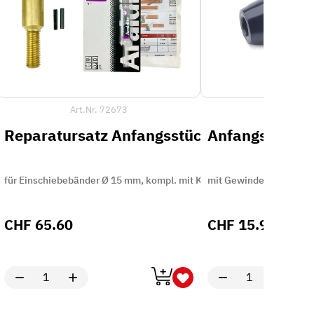
Art.Nr.
72673
Art.Nr.
49
Reparatursatz Anfangsstück mit Gewinde
Anfangsstück 
,5 / 9 / 11 / 15 mm
für Einschiebebänder Ø 15 mm, kompl. mit Kleber und Spannstift
mit Gewinde M12 Materi
CHF
65.60
CHF
15.90