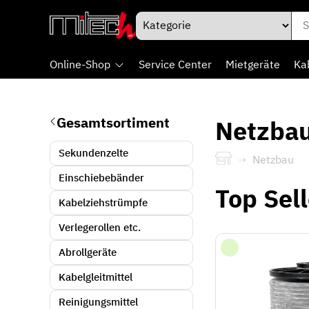
Online-Shop
Service Center
Mietgeräte
Ka
Gesamtsortiment
Netzba
Sekundenzelte
Netzbau
Einschiebebänder
Top Sell
Kabelziehstrümpfe
Verlegerollen etc.
Abrollgeräte
Kabelgleitmittel
Reinigungsmittel