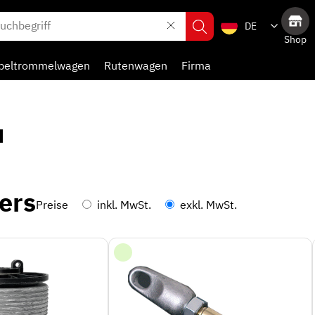
DE
Shop
beltrommelwagen
Rutenwagen
Firma
u
ers
Preise
inkl. MwSt.
exkl. MwSt.