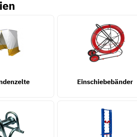
ien
ndenzelte
Einschiebebänder