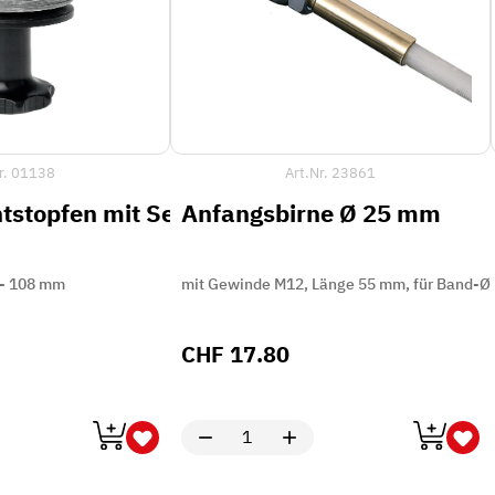
r.
01138
Art.Nr.
23861
tstopfen mit Seilöse
Anfangsbirne Ø 25 mm
 - 108 mm
mit Gewinde M12, Länge 55 mm, für Band-Ø 7
CHF
17.80