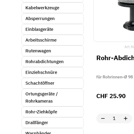
Kabelwerkzeuge
Absperrungen
Einblasgeräte
Arbeitsschirme
Art.N
Rutenwagen
Rohr-Abdich
Rohrabdichtungen
Einziehschnüre
für Rohrinnen-Ø 98
Schachtöffner
Ortungsgeräte /
CHF
25.90
Rohrkameras
Rohr-Ziehköpfe
Drallfänger
Warnbänder