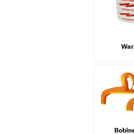
War
Bobin