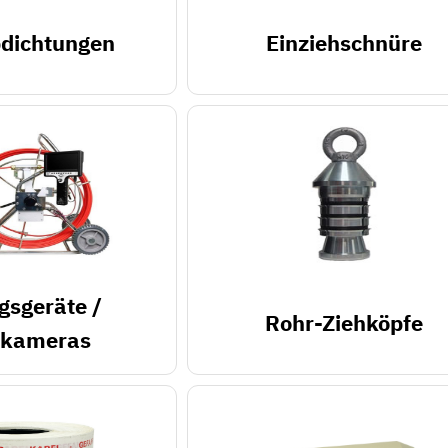
dichtungen
Einziehschnüre
gsgeräte /
Rohr-Ziehköpfe
rkameras