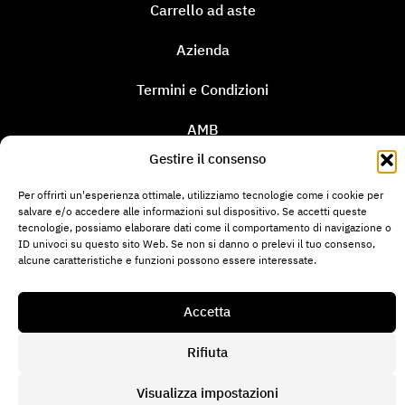
Carrello ad aste
Azienda
Termini e Condizioni
AMB
Gestire il consenso
Per offrirti un'esperienza ottimale, utilizziamo tecnologie come i cookie per
salvare e/o accedere alle informazioni sul dispositivo. Se accetti queste
tecnologie, possiamo elaborare dati come il comportamento di navigazione o
ID univoci su questo sito Web. Se non si danno o prelevi il tuo consenso,
alcune caratteristiche e funzioni possono essere interessate.
Informazione legale
Protezione dei dati
Direttiva sui cookie
Accetta
© 2026 Mitech AG. Tutti i diritti riservati
Rifiuta
Visualizza impostazioni