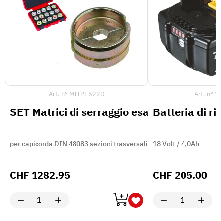
Art. n°
MITPE622D
Art. n°
1
SET Matrici di serraggio esagonali D62-01
Batteria di r
per capicorda DIN 48083 sezioni trasversali:
18 Volt / 4,0Ah
CHF
1282.95
CHF
205.00