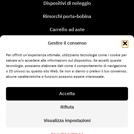
Dispositivi di noleggio
Rimorchi porta-bobina
Carrello ad aste
Azienda
Gestire il consenso
Termini e Condizioni
Per offrirti un'esperienza ottimale, utilizziamo tecnologie come i cookie per
salvare e/o accedere alle informazioni sul dispositivo. Se accetti queste
tecnologie, possiamo elaborare dati come il comportamento di navigazione
AMB
o ID univoci su questo sito Web. Se non si danno o prelevi il tuo consenso,
alcune caratteristiche e funzioni possono essere interessate.
Accetta
Rifiuta
Informazione legale
Protezione dei dati
Visualizza impostazioni
Direttiva sui cookie
© 2026 Mitech AG. Tutti i diritti riservati