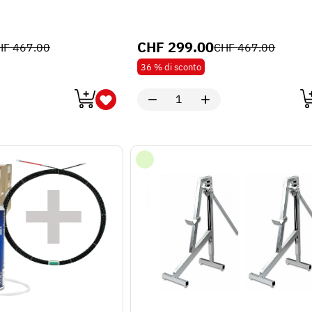
CHF
299.00
HF
467.00
CHF
467.00
36 %
di sconto