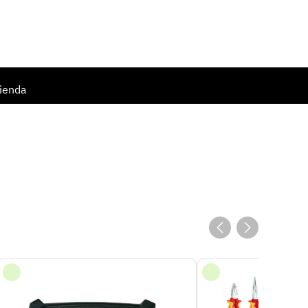
061 403 08 40
Preferito
Il mio
0.00
conto
ienda