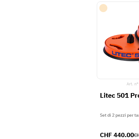
Art. n
Litec 501 Pr
Set di 2 pezzi per 
CHF
440.00
C
40 %
di sconto