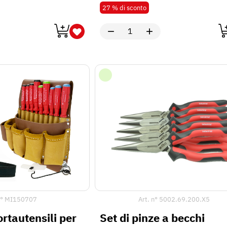
n°
MI150707
Art. n°
5002.69.200.X5
rtautensili per
Set di pinze a becchi
 1000 V
mezzitondi Wiha