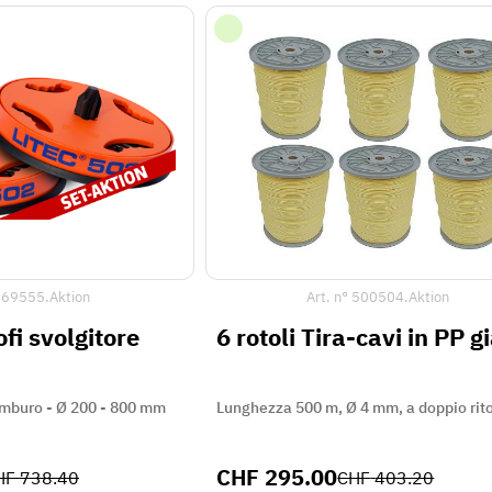
°
69555.Aktion
Art. n°
500504.Aktion
ofi svolgitore
6 rotoli Tira-cavi i
tamburo - Ø 200 - 800 mm
Lunghezza 500 m, Ø 4 mm, a doppio rit
CHF
295.00
HF
738.40
CHF
403.20
27 %
di sconto