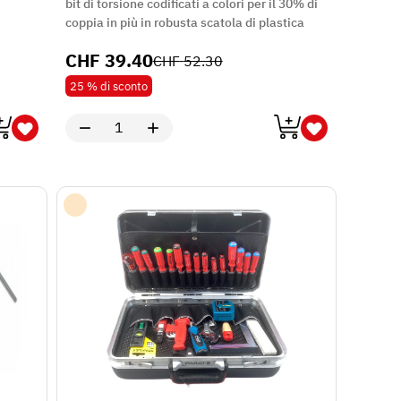
coppia in più in robusta scatola di plastica
CHF
39.40
CHF
52.30
25 %
di sconto