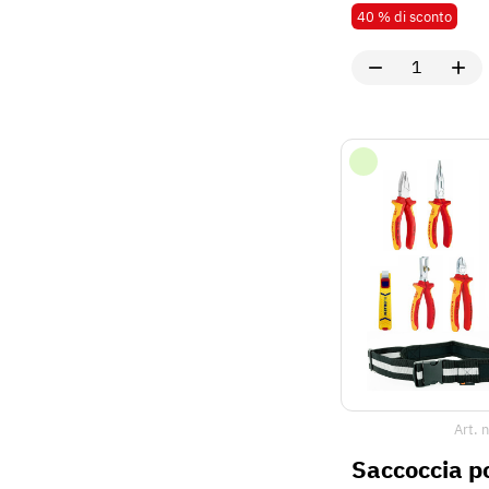
Art. 
Saccoccia po
elettricista