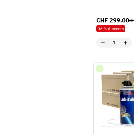
CHF
299.00
C
36 %
di sconto