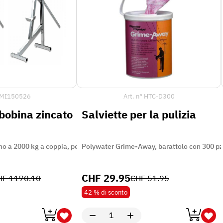
MI150526
Art. n°
HTC-D300
bobina zincato
Salviette per la pulizia
fino a 2000 kg a coppia, per bobina Ø 600 - 1600 mm
Polywater Grime-Away, barattolo con 300 pz
CHF
29.95
HF
1170.10
CHF
51.95
42 %
di sconto