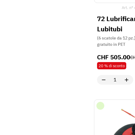
Art. n°
72 Lubrifica
Lubitubi
(6 scatole da 12 pz.
gratuito in PET
CHF
505.00
C
20 %
di sconto