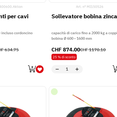
400600.Aktion
Art. n°
MI150526
nti per cavi
Sollevatore bobina zinc
) incluso cordoncino
capacità di carico fino a 2000 kg a copp
bobina Ø 600 - 1600 mm
CHF
874.00
HF
634.75
CHF
1170.10
25 %
di sconto