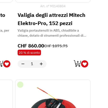
Art. n°
MI140804
ato
Valigia degli attrezzi Mitech
Elektro-Pro, 152 pezzi
ia, per
Valigia portautensili in ABS, chiudibile a
chiave, dotato di strumenti professionali di
marca per l'elettricista
CHF
860.00
CHF
1075.75
20 %
di sconto