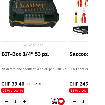
Art. n°
BC-53T
Art. n°
MI1
BIT-Box 1/4" 53 pz.
Saccoccia porta
bit di torsione codificati a colori per il 30% di coppia in più in robusta 
Il set contiene: 1x PB C
CHF
39.40
CHF
245.00
CHF
52.30
CHF
25 %
di sconto
13 %
di sconto