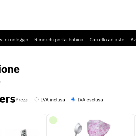
IT
Negozio
vi di noleggio
Rimorchi porta-bobina
Carrello ad aste
Az
ione
e
ers
Prezzi
IVA inclusa
IVA esclusa