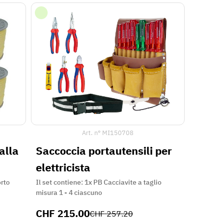
Art. n°
MI150708
n PP gialla
Saccoccia portautensili per
elettricista
orto
Il set contiene: 1x PB Cacciavite a taglio
misura 1 - 4 ciascuno
CHF
215.00
CHF
257.20
16 %
di sconto