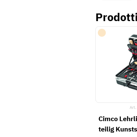
Prodott
Art.
Cimco Lehrl
teilig Kunsts