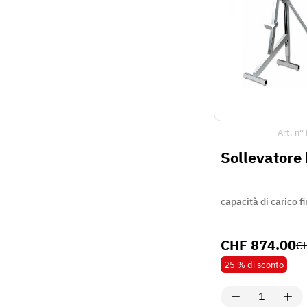
Art. n°
Sollevatore 
capacità di carico 
CHF
874.00
C
25 %
di sconto