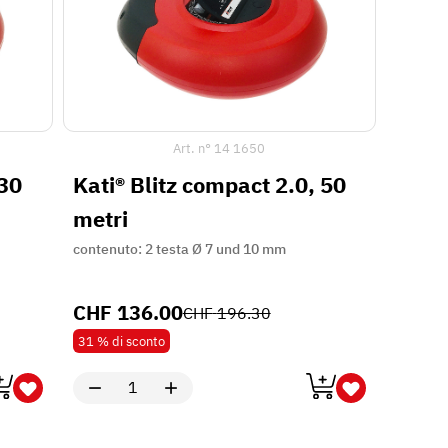
Art. n°
14 1650
 30
Kati® Blitz compact 2.0, 50
metri
contenuto: 2 testa Ø 7 und 10 mm
CHF
136.00
CHF
196.30
31 %
di sconto