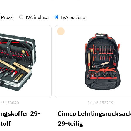
i
Prezzi
IVA inclusa
IVA esclusa
 n°
153040
Art. n°
153719
ingskoffer 29-
Cimco Lehrlingsrucksac
toff
29-teilig