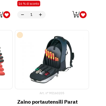
Art. n°
MI160205
Zaino portautensili Parat