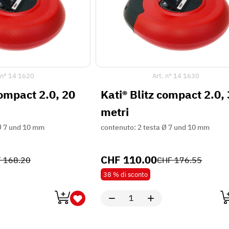
 n°
14 1620
Art. n°
14 1630
compact 2.0, 20
Kati® Blitz compact 2.0,
metri
 Ø 7 und 10 mm
contenuto: 2 testa Ø 7 und 10 mm
CHF
110.00
F
168.20
CHF
176.55
38 %
di sconto