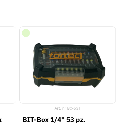
Art. n°
BC-53T
k
BIT-Box 1/4" 53 pz.
bit di torsione codificati a colori per il 30% di