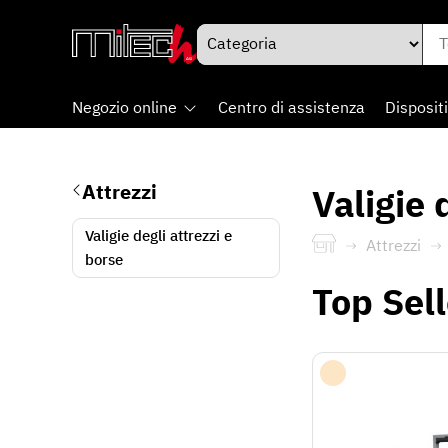
Negozio online
Centro di assistenza
Dispositi
Attrezzi
Valigie 
Valigie degli attrezzi e
Attrezzi
borse
Top Sell