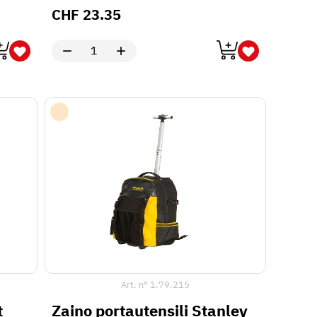
CHF
23.35
Art. n°
1.79.215
t
Zaino portautensili Stanley