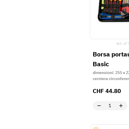
Art. n°
Borsa portau
Basic
dimensioni: 255 x 
cerniera circonfere
CHF
44.80