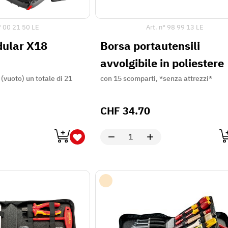
°
00 21 50 LE
Art. n°
98 99 13 LE
ular X18
Borsa portautensili
avvolgibile in poliestere
 (vuoto) un totale di 21
con 15 scomparti, *senza attrezzi*
CHF
34.70