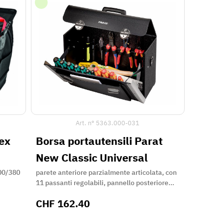
Art. n°
5363.000-031
pex
Borsa portautensili Parat
New Classic Universal
300/380
parete anteriore parzialmente articolata, con
11 passanti regolabili, pannello posteriore
con 9 passanti fissi,
CHF
162.40