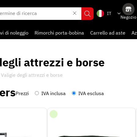
IT
Negozio
vi di noleggio
Rimorchi porta-bobina
Carrello ad aste
Az
degli attrezzi e borse
Valigie degli attrezzi e borse
ers
Prezzi
IVA inclusa
IVA esclusa