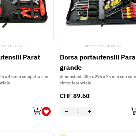
5650.030-061
Art. n°
5650.040-061
tensili Parat
Borsa portautensili Para
grande
225 x 45 mm compatta con
dimensioni: 385 x 295 x 75 mm con cern
nziale,
circonferenziale,
CHF
89.60