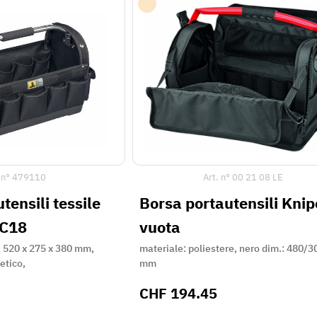
 n°
479110
Art. n°
00 21 08 LE
tensili tessile
Borsa portautensili Kni
 C18
vuota
: 520 x 275 x 380 mm,
materiale: poliestere, nero dim.: 480/
etico,
mm
CHF
194.45