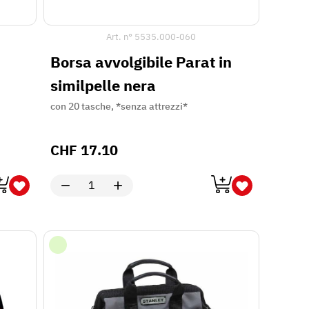
Art. n°
5535.000-060
Borsa avvolgibile Parat in
similpelle nera
con 20 tasche, *senza attrezzi*
CHF
17.10