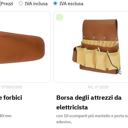
i
Prezzi
IVA inclusa
IVA esclusa
°
370001100
Art. n°
2220
 forbici
Borsa degli attrezzi da
elettricista
240 mm
con 10 scomparti più martello e porta n
adesivo,