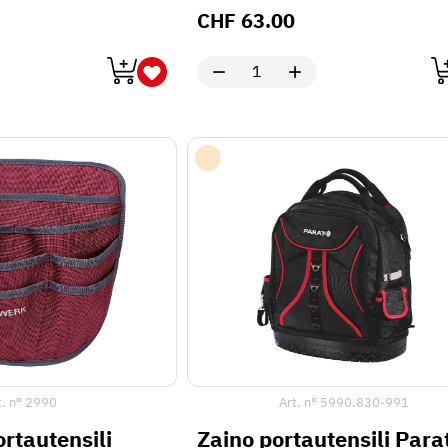
CHF
63.00
t. n°
2990
Art. n°
5990.830-991
rtautensili
Zaino portautensili Para