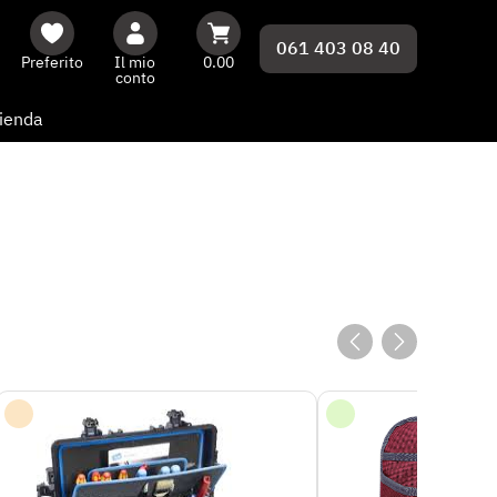
061 403 08 40
Preferito
Il mio
0.00
conto
ienda