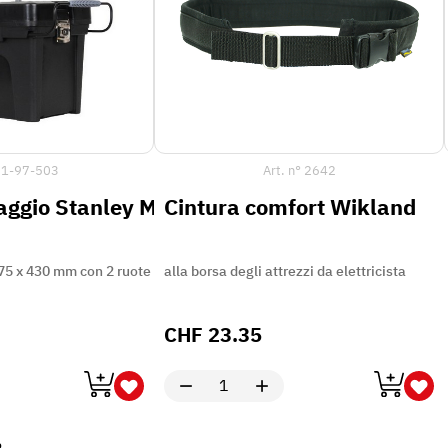
°
1-97-503
Art. n°
2642
ggio Stanley Mobile 53 l
Cintura comfort Wikland
75 x 430 mm con 2 ruote e maniglia di trasporto
alla borsa degli attrezzi da elettricista
CHF
23.35