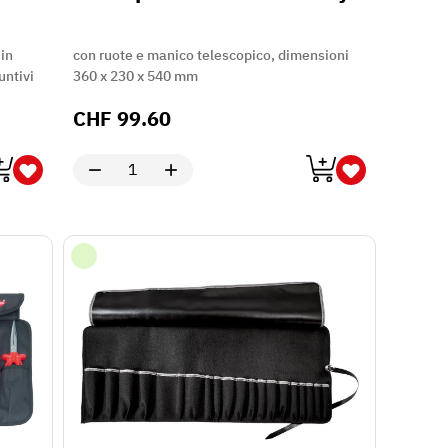
 in
con ruote e manico telescopico, dimensioni
untivi
360 x 230 x 540 mm
CHF
99.60