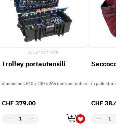
Art. n°
117.19/P
Art. n°
2
Trolley portautensili
Saccoccia porta
dimensioni: 610 x 430 x 265 mm con ruote e manico estensibile,
in poliestere, con 9 sco
CHF
379.00
CHF
38.45